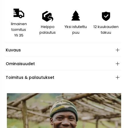
Ilmainen
Helppo
Yksi istutettu
12 kuukauden
toimitus
palautus
puu
takuu
Yli 35
Kuvaus
Ominaisuudet
Materiaali:
Toimitus & palautukset
Silmälasien Silmukat:
Pituus: