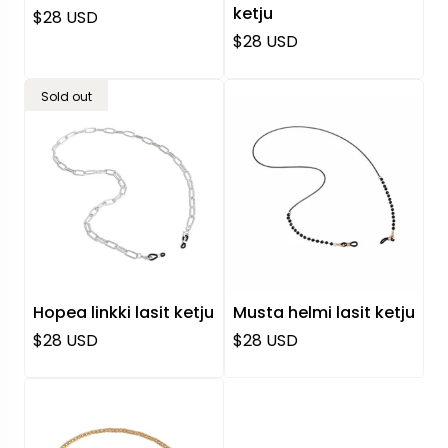
ketju
Normaali hinta
$28 USD
Normaali hinta
$28 USD
Sold out
Hopea linkki lasit ketju
Musta helmi lasit ketju
Normaali hinta
Normaali hinta
$28 USD
$28 USD