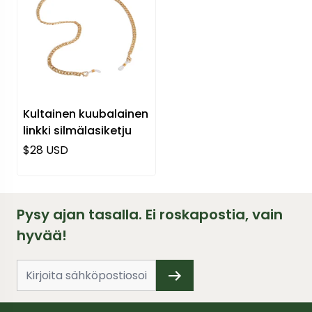
Kultainen kuubalainen
linkki silmälasiketju
Normaali hinta
$28 USD
Pysy ajan tasalla. Ei roskapostia, vain
hyvää!