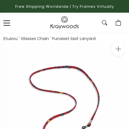
Free Shipping Worldwide | Try Frames Virtually
Etusivu
'
Glasses Chain
'
Punaiset lasit Lanyard