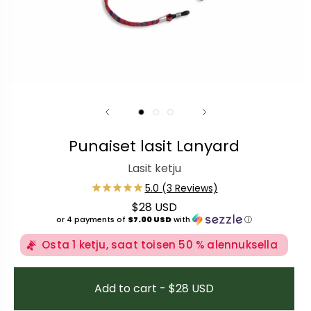
Punaiset lasit Lanyard
Lasit ketju
$28 USD
Normaali hinta
or 4 payments of
$7.00 USD
with
ⓘ
Osta 1 ketju, saat toisen 50 % alennuksella
Add to cart - $28 USD