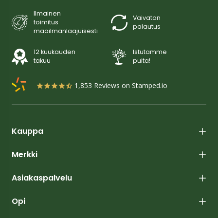
Ilmainen
Vaivaton
toimitus
palautus
maailmanlaajuisesti
12 kuukauden
Istutamme
takuu
puita!
1,853
Reviews on Stamped.io
Kauppa
Merkki
Asiakaspalvelu
Opi