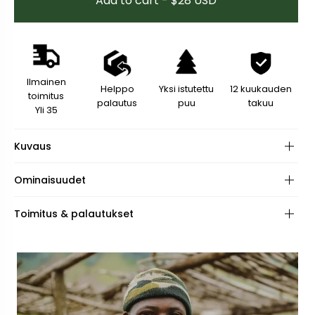
Add to cart - $28 USD
Ilmainen
Helppo
Yksi istutettu
12 kuukauden
toimitus
palautus
puu
takuu
Yli 35
Kuvaus
Ominaisuudet
Materiaali:
Toimitus & palautukset
Silmälasien Silmukat:
Pituus: