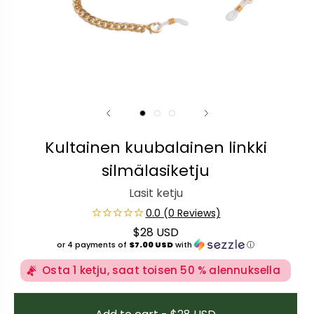
Kultainen kuubalainen linkki
silmälasiketju
Lasit ketju
$28 USD
Normaali hinta
or 4 payments of
$7.00 USD
with
ⓘ
Osta 1 ketju, saat toisen 50 % alennuksella