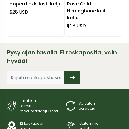
Hopea linkki lasit ketju
Rose Gold
Herringbone lasit
Normaali hinta
$28 USD
ketju
Normaali hinta
$28 USD
Pysy ajan tasalla. Ei roskapostia, vain
hyvää!
Ilmainen
Vaivaton
toimitus
palautus
maailmanlaajuisesti
12 kuukauden
Istutamme
takuu
puita!