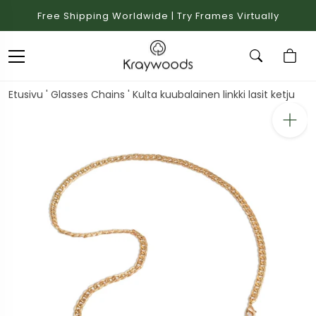
Free Shipping Worldwide | Try Frames Virtually
Etusivu
'
Glasses Chains
'
Kulta kuubalainen linkki lasit ketju