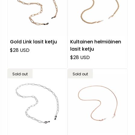
Gold Link lasit ketju
Kultainen helmiäinen
lasit ketju
Normaali hinta
$28 USD
Normaali hinta
$28 USD
Sold out
Sold out