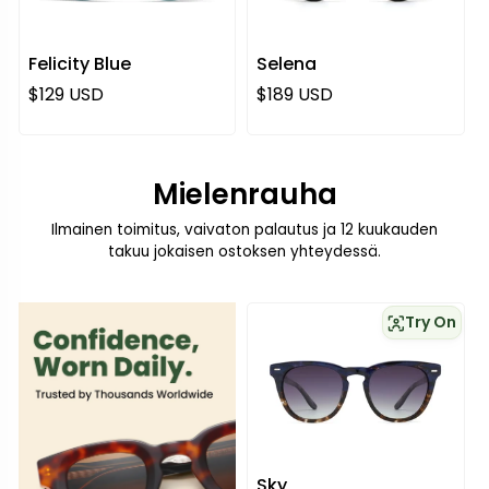
Felicity Blue
Selena
Normaali hinta
Normaali hinta
$129 USD
$189 USD
Mielenrauha
Ilmainen toimitus, vaivaton palautus ja 12 kuukauden
takuu jokaisen ostoksen yhteydessä.
Try On
Sky