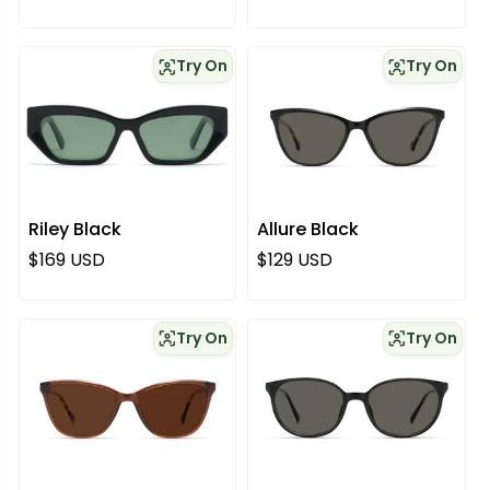
Try On
Try On
Riley Black
Allure Black
Normaali hinta
Normaali hinta
$169 USD
$129 USD
Try On
Try On