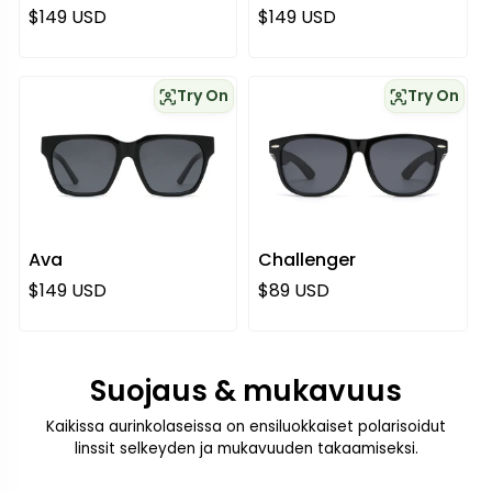
Normaali hinta
Normaali hinta
$149 USD
$149 USD
Try On
Try On
Ava
Challenger
Normaali hinta
Normaali hinta
$149 USD
$89 USD
Suojaus & mukavuus
Kaikissa aurinkolaseissa on ensiluokkaiset polarisoidut
linssit selkeyden ja mukavuuden takaamiseksi.