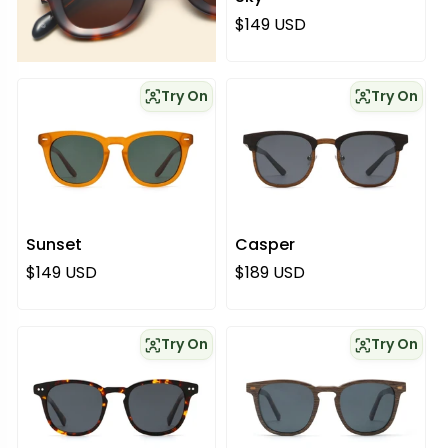
Normaali hinta
$149 USD
Try On
Try On
Sunset
Casper
Normaali hinta
Normaali hinta
$149 USD
$189 USD
Try On
Try On