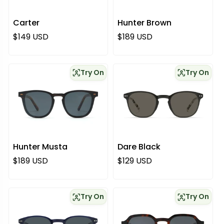
Carter
Hunter Brown
Normaali hinta
Normaali hinta
$149 USD
$189 USD
Try On
Try On
Hunter Musta
Dare Black
Normaali hinta
Normaali hinta
$189 USD
$129 USD
Try On
Try On