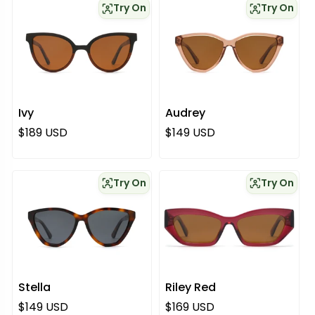
Try On
Try On
Ivy
Audrey
Normaali hinta
Normaali hinta
$189 USD
$149 USD
Try On
Try On
Stella
Riley Red
Normaali hinta
Normaali hinta
$149 USD
$169 USD