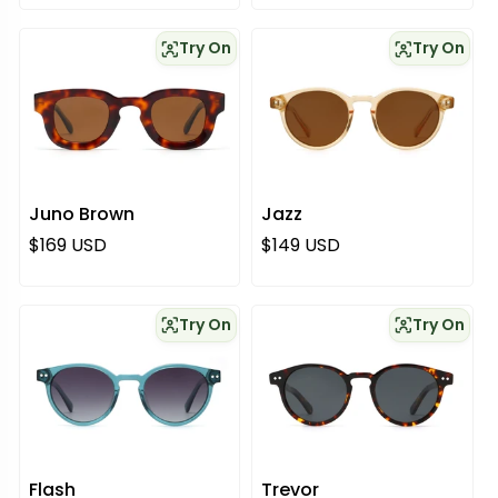
Try On
Try On
Juno Brown
Jazz
Normaali hinta
Normaali hinta
$169 USD
$149 USD
Try On
Try On
Flash
Trevor