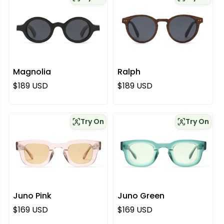
Magnolia
Ralph
Normaali hinta
Normaali hinta
$189 USD
$189 USD
Try On
Try On
Juno Pink
Juno Green
Normaali hinta
Normaali hinta
$169 USD
$169 USD