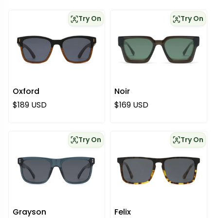
Try On
Try On
Oxford
Noir
Normaali hinta
Normaali hinta
$189 USD
$169 USD
Try On
Try On
Grayson
Felix