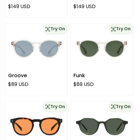
Normaali hinta
Normaali hinta
$149 USD
$149 USD
Try On
Try On
Groove
Funk
Normaali hinta
Normaali hinta
$89 USD
$89 USD
Try On
Try On