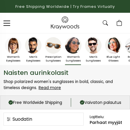
Free Shipping Worldwide | Try Frames Virtually
Women's
Men's
Prescription
Women's
Men's
Blue Light
R
Eyeglasses
Eyeglasses
Sunglasses
Sunglasses
Sunglasses
Glasses
G
Naisten aurinkolasit
Shop polarized women's sunglasses in bold, classic, and
Read more
timeless designs.
Free Worldwide Shipping
Vaivaton palautus
Lajittelu:
Suodatin