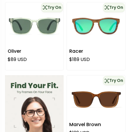
Try On
Try On
Oliver
Racer
Normaali hinta
Normaali hinta
$89 USD
$189 USD
Try On
Marvel Brown