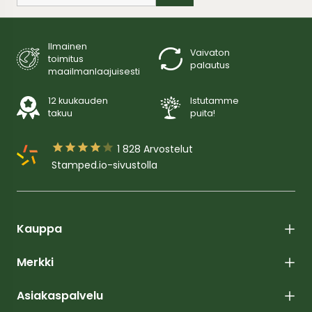
Ilmainen
Vaivaton
toimitus
palautus
maailmanlaajuisesti
12 kuukauden
Istutamme
takuu
puita!





1 828
Arvostelut
Stamped.io-sivustolla
Kauppa
Merkki
Asiakaspalvelu