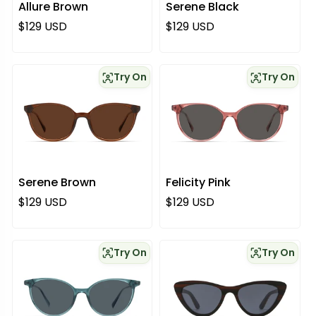
Allure Brown
Serene Black
Normaali hinta
Normaali hinta
$129 USD
$129 USD
Try On
Try On
Serene Brown
Felicity Pink
Normaali hinta
Normaali hinta
$129 USD
$129 USD
Try On
Try On