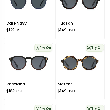
Dare Navy
Hudson
Normaali hinta
Normaali hinta
$129 USD
$149 USD
Try On
Try On
Roseland
Meteor
Normaali hinta
Normaali hinta
$189 USD
$149 USD
Try On
Try On