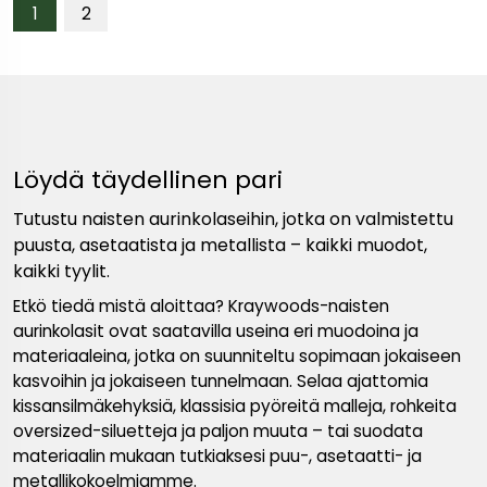
1
2
Löydä täydellinen pari
Tutustu naisten aurinkolaseihin, jotka on valmistettu
puusta, asetaatista ja metallista – kaikki muodot,
kaikki tyylit.
Etkö tiedä mistä aloittaa? Kraywoods-naisten
aurinkolasit ovat saatavilla useina eri muodoina ja
materiaaleina, jotka on suunniteltu sopimaan jokaiseen
kasvoihin ja jokaiseen tunnelmaan. Selaa ajattomia
kissansilmäkehyksiä, klassisia pyöreitä malleja, rohkeita
oversized-siluetteja ja paljon muuta – tai suodata
materiaalin mukaan tutkiaksesi puu-, asetaatti- ja
metallikokoelmiamme.