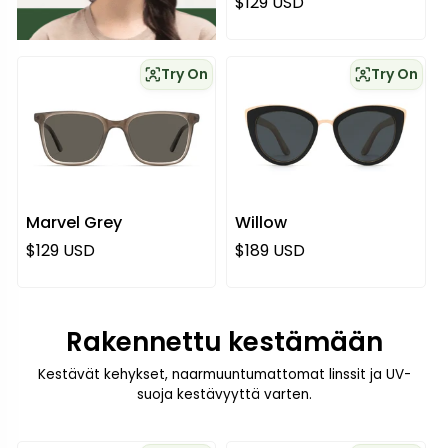
Normaali hinta
$129 USD
Try On
Try On
Marvel Grey
Willow
Normaali hinta
Normaali hinta
$129 USD
$189 USD
Rakennettu kestämään
Kestävät kehykset, naarmuuntumattomat linssit ja UV-
suoja kestävyyttä varten.