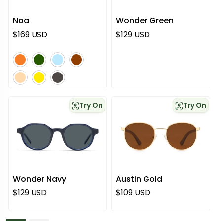
Noa
Wonder Green
Normaali hinta
Normaali hinta
$169 USD
$129 USD
oranssi
vihreä
sininen
ruskea
vaaleanpunainen
keltainen
harmaa
Try On
Try On
Wonder Navy
Austin Gold
Normaali hinta
Normaali hinta
$129 USD
$109 USD