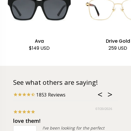
Ava
Drive Gold
Normaali hinta
Normaali 
$149 USD
259 USD
See what others are saying!
1853
07/20/2026
love them!
My n
I’ve been looking for the perfect