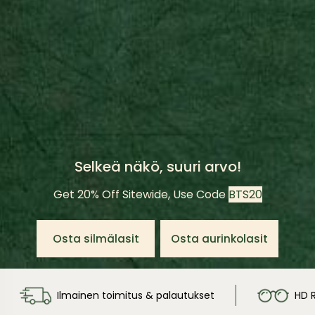
Selkeä näkö, suuri arvo!
Get 20% Off Sitewide, Use Code
BTS20
Osta silmälasit
Osta aurinkolasit
Ilmainen toimitus & palautukset
HD R