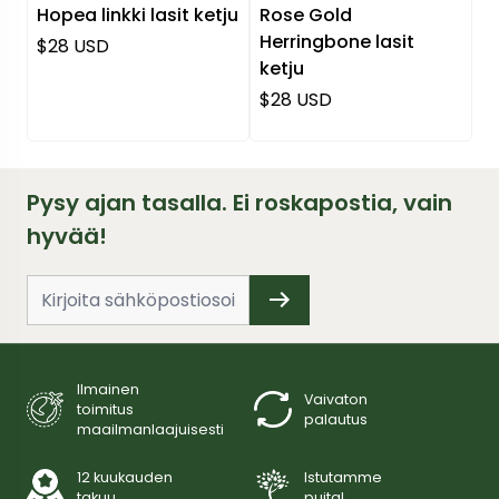
Hopea linkki lasit ketju
Rose Gold
Herringbone lasit
Normaali hinta
$28 USD
ketju
Normaali hinta
$28 USD
Pysy ajan tasalla. Ei roskapostia, vain
hyvää!
Ilmainen
Vaivaton
toimitus
palautus
maailmanlaajuisesti
12 kuukauden
Istutamme
takuu
puita!