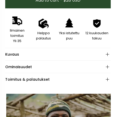
Add to cart - $28 USD
Ilmainen
Helppo
Yksi istutettu
12 kuukauden
toimitus
palautus
puu
takuu
Yli 35
Kuvaus
Ominaisuudet
Materiaali:
Toimitus & palautukset
Silmälasien Silmukat:
Pituus: