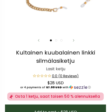
Kultainen kuubalainen linkki
silmälasiketju
Lasit ketju
$28 USD
Normaali hinta
or 4 payments of
$7.00 USD
with
ⓘ
Osta 1 ketju, saat toisen 50 % alennuksella