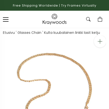
Free Shipping Worldwide | Try Frames Virtually
Etusivu
'
Glasses Chain
'
Kulta kuubalainen linkki lasit ketju