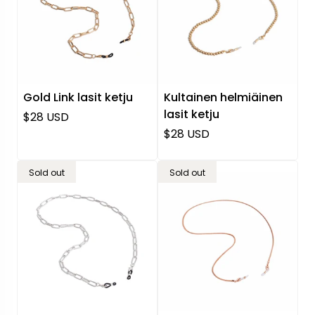
Gold Link lasit ketju
Kultainen helmiäinen
lasit ketju
Normaali hinta
$28 USD
Normaali hinta
$28 USD
Sold out
Sold out