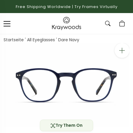
Free Shipping Worldwide | Try Frames Virtually
Startseite
'
All Eyeglasses
'
Dare Navy
Try Them On