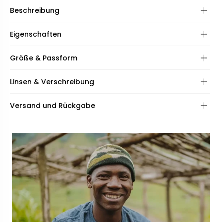
Beschreibung
Eigenschaften
Rahmen:
Größe & Passform
Scharniere:
Frame shape:
Linsen & Verschreibung
Spezifikationen:
Inklusive:
Frame fit:
Linsen:
Versand und Rückgabe
Face shape:
Beschichtungen:
Qualität:
Rahmenbreite:
Breite der Brücke:
132mm
23mm