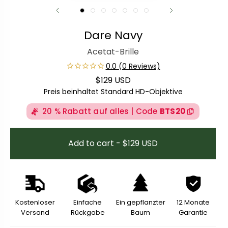
Dare Navy
Acetat-Brille
$129 USD
Regulärer Preis
Preis beinhaltet Standard HD-Objektive
20 % Rabatt auf alles | Code
BTS20
Add to cart - $129 USD
Kostenloser
Einfache
Ein gepflanzter
12 Monate
Versand
Rückgabe
Baum
Garantie