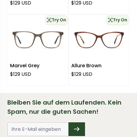
Regulärer Preis
Regulärer Preis
$129 USD
$129 USD
Try On
Try On
Marvel Grey
Allure Brown
Regulärer Preis
Regulärer Preis
$129 USD
$129 USD
Bleiben Sie auf dem Laufenden. Kein
Spam, nur die guten Sachen!