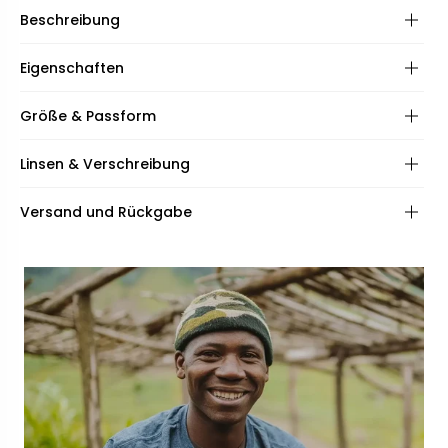
Beschreibung
Eigenschaften
Rahmen:
Größe & Passform
Scharniere:
Frame shape:
Linsen & Verschreibung
Spezifikationen:
Inklusive:
Frame fit:
Linsen:
Versand und Rückgabe
Face shape:
Beschichtungen:
Qualität:
Rahmenbreite:
Breite der Brücke:
135mm
16mm