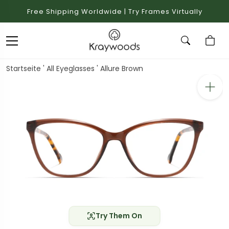
Free Shipping Worldwide | Try Frames Virtually
Startseite
'
All Eyeglasses
'
Allure Brown
Try Them On