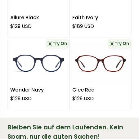
Allure Black
Faith Ivory
Regulärer Preis
Regulärer Preis
$129 USD
$189 USD
Try On
Try On
Wonder Navy
Glee Red
Regulärer Preis
Regulärer Preis
$129 USD
$129 USD
Bleiben Sie auf dem Laufenden. Kein
Spam, nur die guten Sachen!