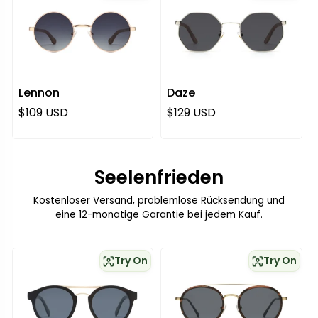
Lennon
Daze
Regulärer Preis
Regulärer Preis
$109 USD
$129 USD
Seelenfrieden
Kostenloser Versand, problemlose Rücksendung und
eine 12-monatige Garantie bei jedem Kauf.
Try On
Try On