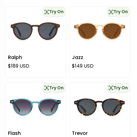
Try On
Try On
Ralph
Jazz
Regulärer Preis
Regulärer Preis
$189 USD
$149 USD
Try On
Try On
Flash
Trevor