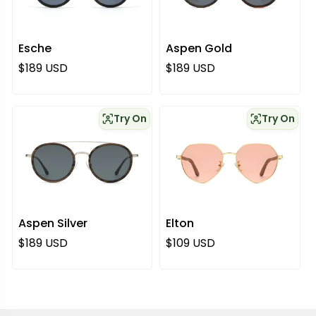
Esche
Aspen Gold
Regulärer Preis
Regulärer Preis
$189 USD
$189 USD
Try On
Try On
Aspen Silver
Elton
Regulärer Preis
Regulärer Preis
$189 USD
$109 USD