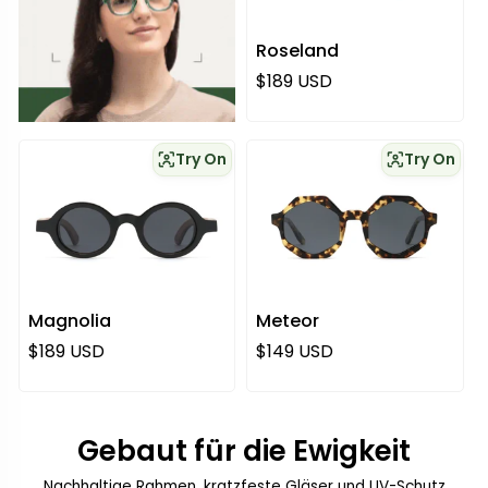
Roseland
Regulärer Preis
$189 USD
Try On
Try On
Magnolia
Meteor
Regulärer Preis
Regulärer Preis
$189 USD
$149 USD
Gebaut für die Ewigkeit
Nachhaltige Rahmen, kratzfeste Gläser und UV-Schutz