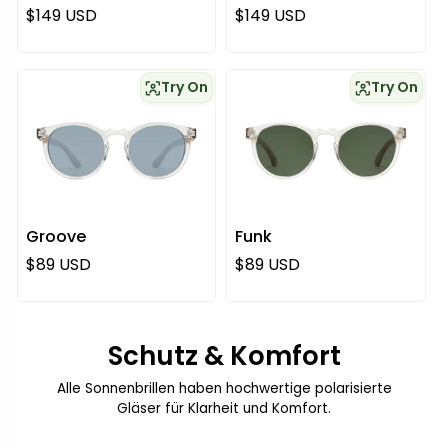
Regulärer Preis
Regulärer Preis
$149 USD
$149 USD
Try On
Try On
Groove
Funk
Regulärer Preis
Regulärer Preis
$89 USD
$89 USD
Schutz & Komfort
Alle Sonnenbrillen haben hochwertige polarisierte
Gläser für Klarheit und Komfort.