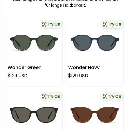
für lange Haltbarkeit.
Try On
Try On
Wonder Green
Wonder Navy
Regulärer Preis
Regulärer Preis
$129 USD
$129 USD
Try On
Try On