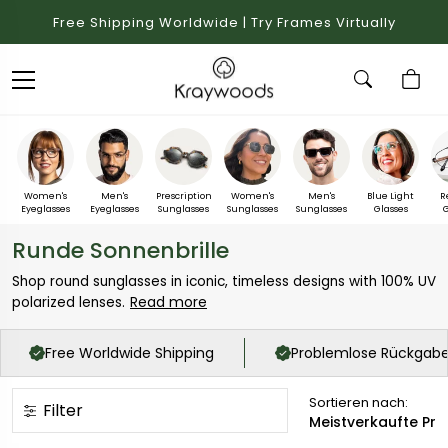
Free Shipping Worldwide | Try Frames Virtually
Women's
Men's
Prescription
Women's
Men's
Blue Light
R
Eyeglasses
Eyeglasses
Sunglasses
Sunglasses
Sunglasses
Glasses
G
Runde Sonnenbrille
Shop round sunglasses in iconic, timeless designs with 100% UV
Read more
polarized lenses.
Free Worldwide Shipping
Problemlose Rückgab
Sortieren nach:
Filter