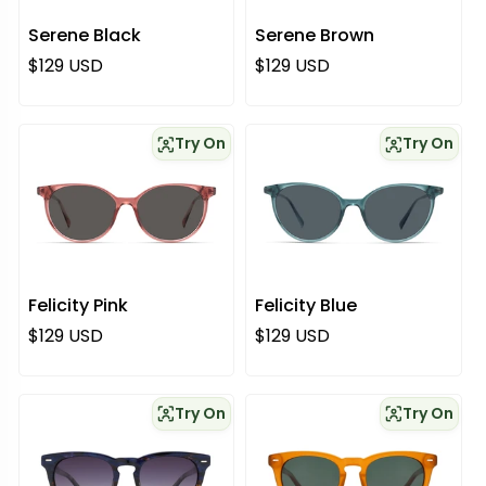
Serene Black
Serene Brown
Regulärer Preis
Regulärer Preis
$129 USD
$129 USD
Try On
Try On
Felicity Pink
Felicity Blue
Regulärer Preis
Regulärer Preis
$129 USD
$129 USD
Try On
Try On