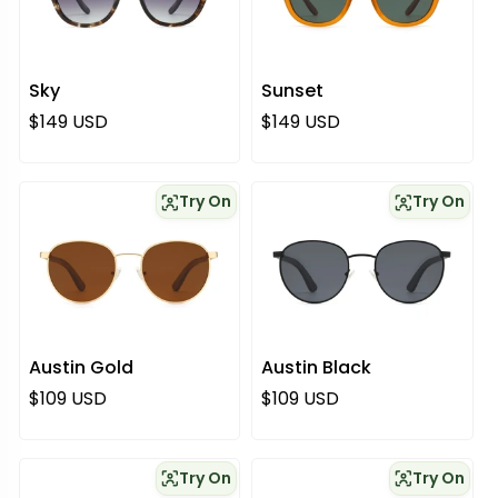
Sky
Sunset
Regulärer Preis
Regulärer Preis
$149 USD
$149 USD
Try On
Try On
Austin Gold
Austin Black
Regulärer Preis
Regulärer Preis
$109 USD
$109 USD
Try On
Try On