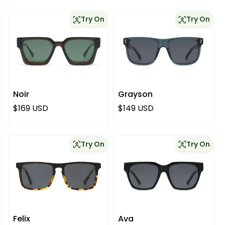
Try On
Try On
Noir
Grayson
Regulärer Preis
Regulärer Preis
$169 USD
$149 USD
Try On
Try On
Felix
Ava