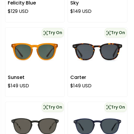
Felicity Blue
Sky
Regulärer Preis
Regulärer Preis
$129 USD
$149 USD
Try On
Try On
Sunset
Carter
Regulärer Preis
Regulärer Preis
$149 USD
$149 USD
Try On
Try On