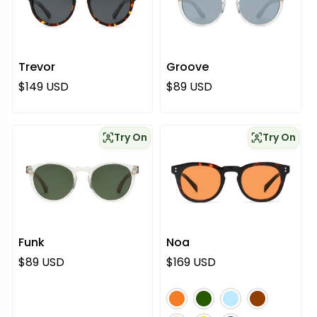
Trevor
Groove
Regulärer Preis
Regulärer Preis
$149 USD
$89 USD
Try On
Try On
Funk
Noa
Regulärer Preis
Regulärer Preis
$89 USD
$169 USD
orange
grün
blau
braun
rosa
gelb
grau