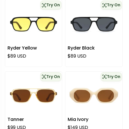
Try On
Try On
Ryder Yellow
Ryder Black
Regulärer Preis
Regulärer Preis
$89 USD
$89 USD
Try On
Try On
Tanner
Mia Ivory
Regulärer Preis
Regulärer Preis
$99 USD
$149 USD