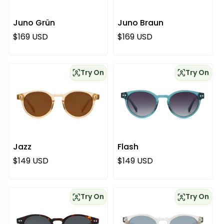
Juno Grün
Juno Braun
Regulärer Preis
Regulärer Preis
$169 USD
$169 USD
Try On
Try On
Jazz
Flash
Regulärer Preis
Regulärer Preis
$149 USD
$149 USD
Try On
Try On