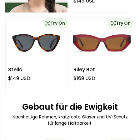
Regulärer Preis
$149 USD
Try On
Try On
Stella
Riley Rot
Regulärer Preis
Regulärer Preis
$149 USD
$169 USD
Gebaut für die Ewigkeit
Nachhaltige Rahmen, kratzfeste Gläser und UV-Schutz
für lange Haltbarkeit.