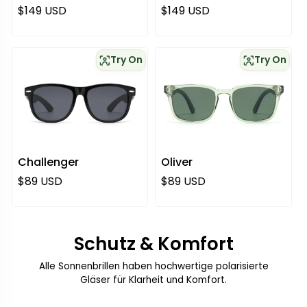
Regulärer Preis
Regulärer Preis
$149 USD
$149 USD
Try On
Try On
Challenger
Oliver
Regulärer Preis
Regulärer Preis
$89 USD
$89 USD
Schutz & Komfort
Alle Sonnenbrillen haben hochwertige polarisierte
Gläser für Klarheit und Komfort.