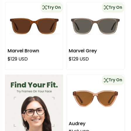
Try On
Try On
Marvel Brown
Marvel Grey
Regulärer Preis
Regulärer Preis
$129 USD
$129 USD
Try On
Audrey