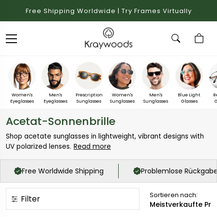
Free Shipping Worldwide | Try Frames Virtually
Women's
Men's
Prescription
Women's
Men's
Blue Light
R
Eyeglasses
Eyeglasses
Sunglasses
Sunglasses
Sunglasses
Glasses
G
Acetat-Sonnenbrille
Shop acetate sunglasses in lightweight, vibrant designs with
Read more
UV polarized lenses.
Free Worldwide Shipping
Problemlose Rückgab
Sortieren nach:
Filter