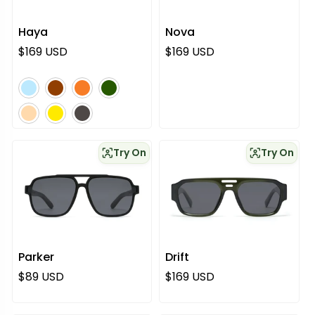
Haya
Nova
Regulärer Preis
Regulärer Preis
$169 USD
$169 USD
blau
braun
orange
grün
rosa
gelb
grau
Try On
Try On
Parker
Drift
Regulärer Preis
Regulärer Preis
$89 USD
$169 USD