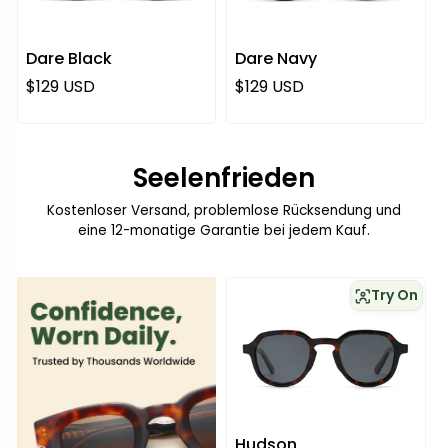
Dare Black
Dare Navy
Regulärer Preis
Regulärer Preis
$129 USD
$129 USD
Seelenfrieden
Kostenloser Versand, problemlose Rücksendung und
eine 12-monatige Garantie bei jedem Kauf.
Try On
Hudson