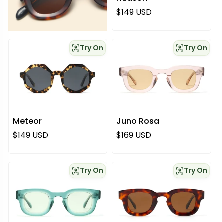
Regulärer Preis
$149 USD
Try On
Try On
Meteor
Juno Rosa
Regulärer Preis
Regulärer Preis
$149 USD
$169 USD
Try On
Try On