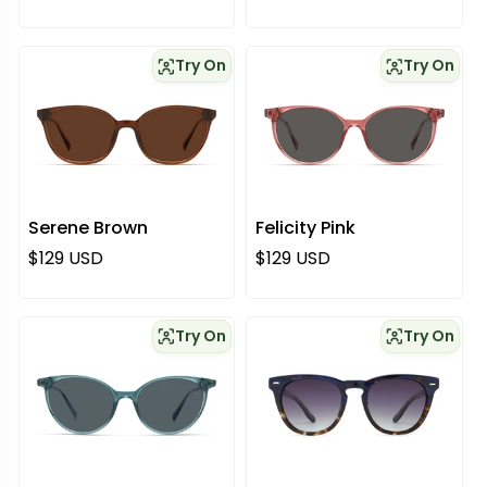
Try On
Try On
Serene Brown
Felicity Pink
Regulärer Preis
Regulärer Preis
$129 USD
$129 USD
Try On
Try On