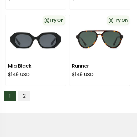
Try On
Try On
Mia Black
Runner
Regulärer Preis
Regulärer Preis
$149 USD
$149 USD
1
2