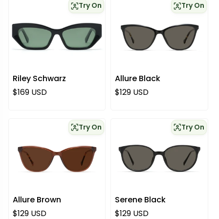
Try On
Try On
Riley Schwarz
Allure Black
Regulärer Preis
Regulärer Preis
$169 USD
$129 USD
Try On
Try On
Allure Brown
Serene Black
Regulärer Preis
Regulärer Preis
$129 USD
$129 USD