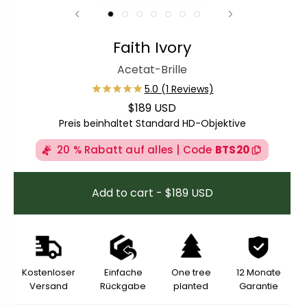
Faith Ivory
Acetat-Brille
$189 USD
Regulärer Preis
Preis beinhaltet Standard HD-Objektive
20 % Rabatt auf alles | Code
BTS20
Add to cart - $189 USD
Kostenloser
Einfache
One tree
12 Monate
Versand
Rückgabe
planted
Garantie