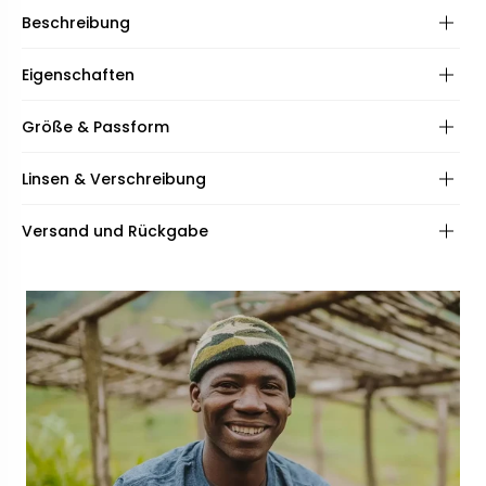
Beschreibung
Eigenschaften
Rahmen:
Größe & Passform
Frame shape:
Linsen & Verschreibung
Scharniere:
Spezifikationen:
Frame fit:
Linsen:
Versand und Rückgabe
Inklusive:
Face shape:
Beschichtungen:
Qualität:
Rahmenbreite:
Breite der Brücke:
138mm
21mm