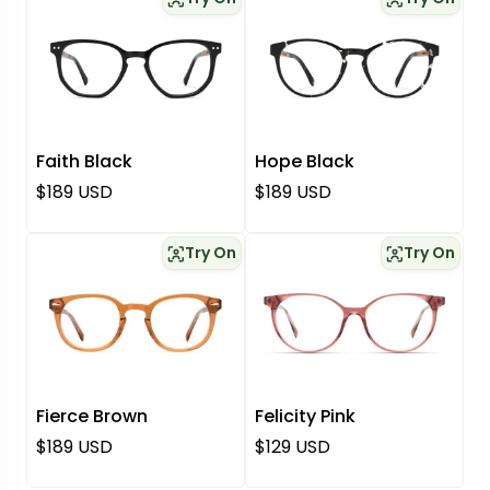
Faith Black
Hope Black
Regulärer Preis
Regulärer Preis
$189 USD
$189 USD
Try On
Try On
Fierce Brown
Felicity Pink
Regulärer Preis
Regulärer Preis
$189 USD
$129 USD