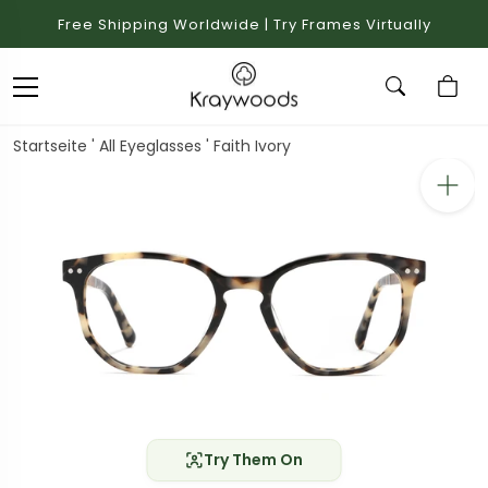
Free Shipping Worldwide | Try Frames Virtually
Startseite
'
All Eyeglasses
'
Faith Ivory
Try Them On