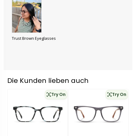
Trust Brown Eyeglasses
Die Kunden lieben auch
Try On
Try On
Trust Grey
Grace Grey
Regulärer Preis
Regulärer Preis
$189 USD
$189 USD