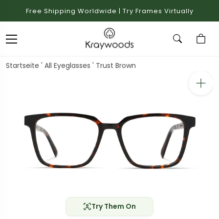
Free Shipping Worldwide | Try Frames Virtually
Startseite
'
All Eyeglasses
'
Trust Brown
Try Them On