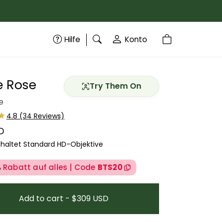
Hilfe
Konto
e Rose
Try Them On
e
D
 Preis
nhaltet Standard HD-Objektive
 Rabatt auf alles | Code
BTS20
Add to cart - $309 USD