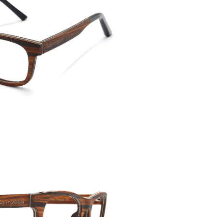
Bügellä
140mm