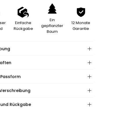
Ein
ser
Einfache
12 Monate
gepflanzter
nd
Rückgabe
Garantie
Baum
ibung
aften
 Passform
re:
hape:
 Verschreibung
ationen:
:
:
 und Rückgabe
ape:
htungen: