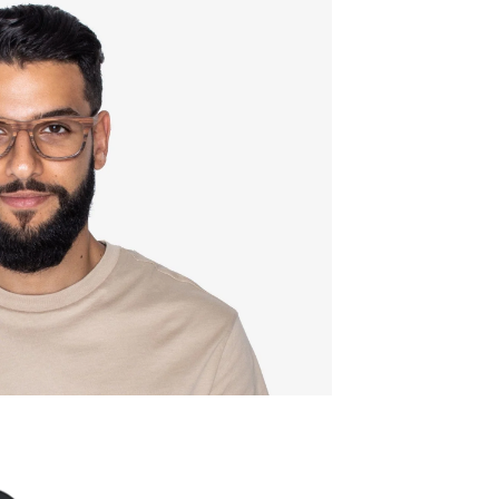
Qualität
Rahmenb
137mm
Breite d
51mm