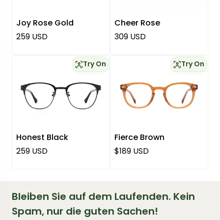
Joy Rose Gold
Cheer Rose
Regulärer Preis
Regulärer Preis
259 USD
309 USD
Try On
Try On
Honest Black
Fierce Brown
Regulärer Preis
Regulärer Preis
259 USD
$189 USD
Bleiben Sie auf dem Laufenden. Kein
Spam, nur die guten Sachen!