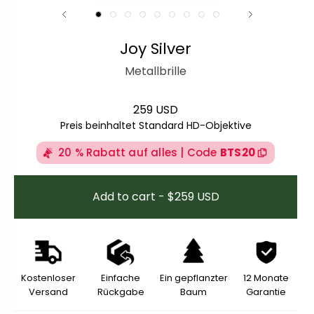
Joy Silver
Metallbrille
259 USD
Regulärer Preis
Preis beinhaltet Standard HD-Objektive
20 % Rabatt auf alles | Code
BTS20
Add to cart - $259 USD
Kostenloser
Einfache
Ein gepflanzter
12 Monate
Versand
Rückgabe
Baum
Garantie