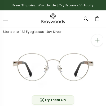
Free Shipping Worldwide | Try Frames Virtually
Startseite
'
All Eyeglasses
'
Joy Silver
Try Them On