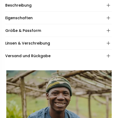
Beschreibung
Eigenschaften
Rahmen:
Größe & Passform
Scharniere:
Frame shape:
Linsen & Verschreibung
Spezifikationen:
Inklusive:
Frame fit:
Linsen:
Versand und Rückgabe
Face shape:
Beschichtungen:
Qualität:
Rahmenbreite:
Breite der Brücke:
132mm
21mm