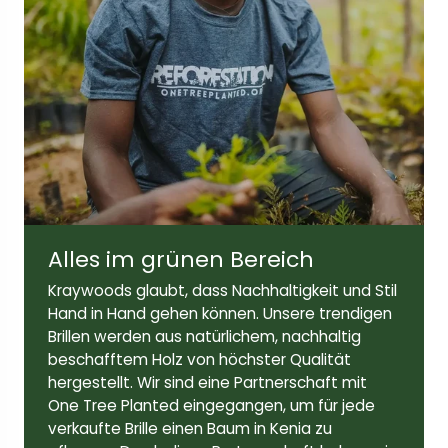
Breite der Linse:
Höhe des Objektivs:
48mm
44mm
Alles im grünen Bereich
Bügellänge:
143mm
Kraywoods glaubt, dass Nachhaltigkeit und Stil
Hand in Hand gehen können. Unsere trendigen
Brillen werden aus natürlichem, nachhaltig
beschafftem Holz von höchster Qualität
hergestellt. Wir sind eine Partnerschaft mit
One Tree Planted eingegangen, um für jede
verkaufte Brille einen Baum in Kenia zu