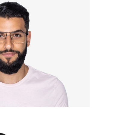
Qualität
Rahmenb
140mm
Breite d
57 mm