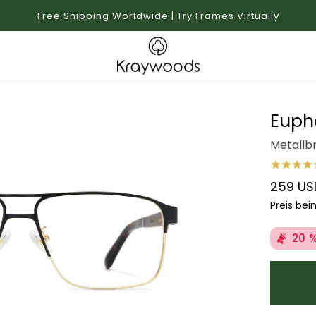
Free Shipping Worldwide | Try Frames Virtually
Euph
Metallbr
259 US
Regulärer
Preis bei
20 %