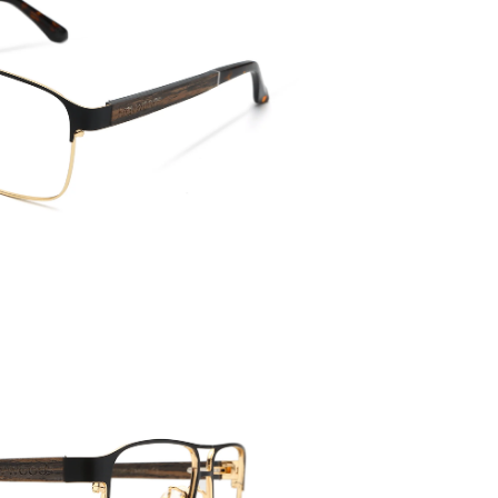
Bügellä
146 mm