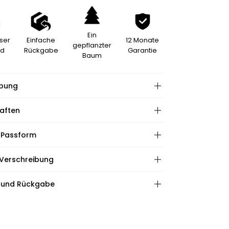
Ein
ser
Einfache
12 Monate
gepflanzter
nd
Rückgabe
Garantie
Baum
ibung
aften
 Passform
re:
hape:
 Verschreibung
ationen:
:
:
 und Rückgabe
ape:
htungen: