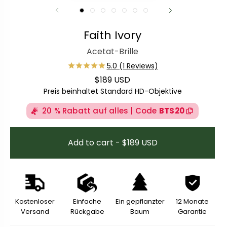
Faith Ivory
Acetat-Brille
$189 USD
Regulärer Preis
Preis beinhaltet Standard HD-Objektive
20 % Rabatt auf alles | Code
BTS20
Add to cart - $189 USD
Kostenloser
Einfache
Ein gepflanzter
12 Monate
Versand
Rückgabe
Baum
Garantie