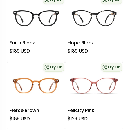
Faith Black
Hope Black
Regulärer Preis
Regulärer Preis
$189 USD
$189 USD
Try On
Try On
Fierce Brown
Felicity Pink
Regulärer Preis
Regulärer Preis
$189 USD
$129 USD