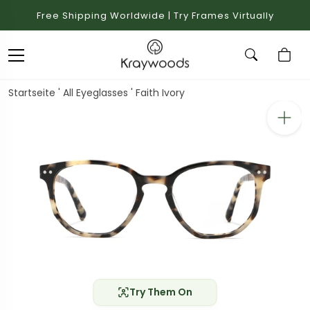
Free Shipping Worldwide | Try Frames Virtually
Startseite
'
All Eyeglasses
'
Faith Ivory
Try Them On