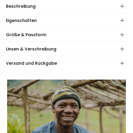
Beschreibung
Eigenschaften
Rahmen:
Größe & Passform
Frame shape:
Linsen & Verschreibung
Scharniere:
Spezifikationen:
Frame fit:
Linsen:
Versand und Rückgabe
Inklusive:
Face shape:
Beschichtungen:
Qualität:
Rahmenbreite:
Breite der Brücke:
138mm
21mm