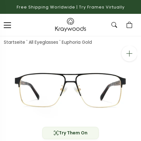
Free Shipping Worldwide | Try Frames Virtually
Startseite
'
All Eyeglasses
'
Euphoria Gold
Try Them On