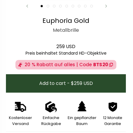
Euphoria Gold
Metallbrille
259 USD
Regulärer Preis
Preis beinhaltet Standard HD-Objektive
20 % Rabatt auf alles | Code
BTS20
Add to cart - $259 USD
Kostenloser
Einfache
Ein gepflanzter
12 Monate
Versand
Rückgabe
Baum
Garantie