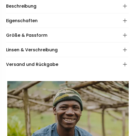
Beschreibung
Eigenschaften
Rahmen:
Größe & Passform
Scharniere:
Frame shape:
Linsen & Verschreibung
Spezifikationen:
Inklusive:
Frame fit:
Linsen:
Versand und Rückgabe
Face shape:
Beschichtungen:
Qualität:
Rahmenbreite:
Breite der Brücke:
140mm
15mm