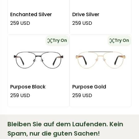
Enchanted Silver
Drive Silver
Regulärer Preis
Regulärer Preis
259 USD
259 USD
Try On
Try On
Purpose Black
Purpose Gold
Regulärer Preis
Regulärer Preis
259 USD
259 USD
Bleiben Sie auf dem Laufenden. Kein
Spam, nur die guten Sachen!