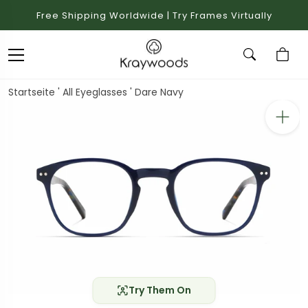
Free Shipping Worldwide | Try Frames Virtually
Startseite
'
All Eyeglasses
'
Dare Navy
Try Them On