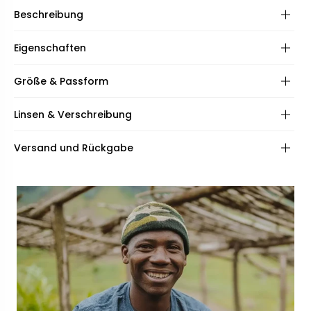
Beschreibung
Eigenschaften
Rahmen:
Größe & Passform
Scharniere:
Frame shape:
Linsen & Verschreibung
Spezifikationen:
Inklusive:
Frame fit:
Linsen:
Versand und Rückgabe
Face shape:
Beschichtungen:
Qualität:
Rahmenbreite:
Breite der Brücke:
132mm
23mm