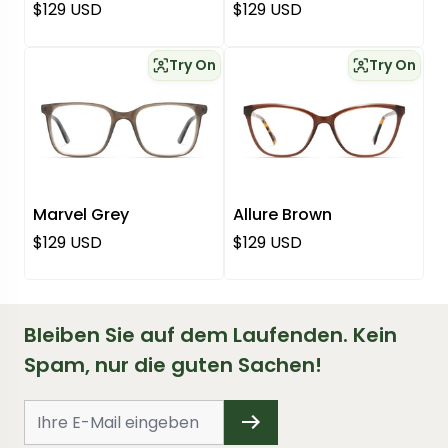
Regulärer Preis
Regulärer Preis
$129 USD
$129 USD
Try On
Try On
Marvel Grey
Allure Brown
Regulärer Preis
Regulärer Preis
$129 USD
$129 USD
Bleiben Sie auf dem Laufenden. Kein
Spam, nur die guten Sachen!