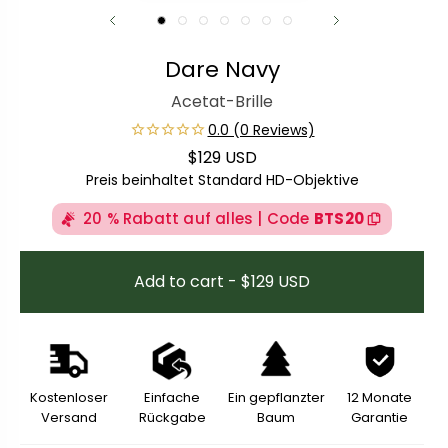
Dare Navy
Acetat-Brille
$129 USD
Regulärer Preis
Preis beinhaltet Standard HD-Objektive
20 % Rabatt auf alles | Code
BTS20
Add to cart - $129 USD
Kostenloser
Einfache
Ein gepflanzter
12 Monate
Versand
Rückgabe
Baum
Garantie